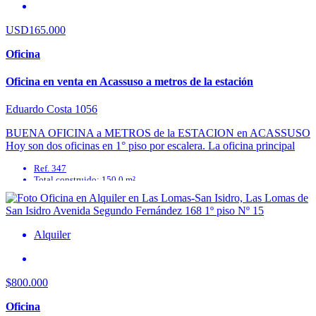
USD165.000
Oficina
Oficina en venta en Acassuso a metros de la estación
Eduardo Costa 1056
BUENA OFICINA a METROS de la ESTACION en ACASSUSO
Hoy son dos oficinas en 1° piso por escalera. La oficina principal
tiene un hall abajo, ...
Ref. 347
Total construido: 150.0 m²
Baños: 0
Superficie cubierta: 0.0 m²
Disposición: None
Expensas: 0
Alquiler
$800.000
Oficina