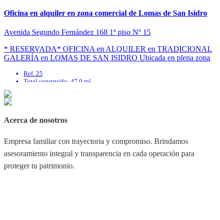
Oficina en alquiler en zona comercial de Lomas de San Isidro
Avenida Segundo Fernández 168 1º piso Nº 15
* RESERVADA* OFICINA en ALQUILER en TRADICIONAL
GALERÍA en LOMAS DE SAN ISIDRO Ubicada en plena zona
comercial de Lomas de San Isidro. Galería con ...
Ref. 25
Total construido: 47.0 m²
Baños: 0
Superficie cubierta: 47.0 m²
Disposición: Interno
Expensas: 0
Acerca de nosotros
Empresa familiar con trayectoria y compromiso. Brindamos
asesoramiento integral y transparencia en cada operación para
proteger tu patrimonio.