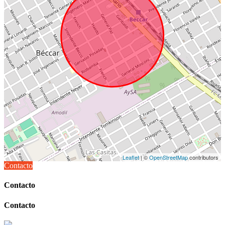
Leaflet
| ©
OpenStreetMap
contributors
Contacto
Contacto
Contacto